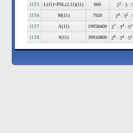
2
11T5
L(11)=PSL(2,11)(11)
660
2
· 3 · 
4
2
11T6
M(11)
7920
2
· 3
· 
7
4
2
11T7
A(11)
19958400
2
· 3
· 5
8
4
2
11T8
S(11)
39916800
2
· 3
· 5