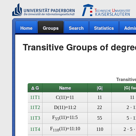
Home
Groups
Search
Statistics
Admi
Transitive Groups of degre
Transitiv
Δ G
Name
|G|
|G| fa
11T1
C(11)=11
11
11
11T2
D(11)=11:2
22
2 · 1
F
(11)=11:5
11T3
55
5 · 1
55
F
(11)=11:10
11T4
110
2 · 5 ·
110